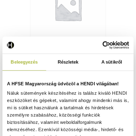
Digital controller f. Sous Vide 225448 until 402796 -
Beleegyezés
Részletek
A sütikről
HENDI 931028
Rendelésre
A HFSE Magyarország üdvözöl a HENDI világában!
Náluk sütemények készítéséhez is találsz kiváló HENDI
eszközöket és gépeket, valamint ahogy mindenki más is,
40.250
Ft
mi is sütiket használunk a tartalmak és hirdetések
(
31.693
Ft
+ ÁFA)
személyre szabásához, közösségi funkciók
biztosításához, valamint weboldalforgalmunk
KOSÁRBA
elemzéséhez. Ezenkívül közösségi média-, hirdető- és