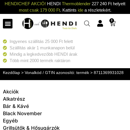
HENDICHEF AKCIÓ!
HENDI
Thermoblender
227 240 Ft helyett
most csak 179 000 Ft
. Kattints
ide
a részletekért.
0
Ingyenes szállítás 25 000 Ft felett
Szállítás akár 1 munkanapon belül
Mindig a legkedvezőbb HENDI árak
Több mint 2000 termék raktáron
Kezdőlap
> Vonalkód / GTIN azonosító: termék > 8711369931028
Akciók
Alkatrész
Bár & Kávé
Black November
Egyéb
Grillsütők & Hősugárzók