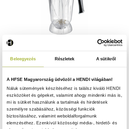
BPA mentes blender keverőtál – 200x170x(H)360 mm -
Beleegyezés
Részletek
A sütikről
HENDI 933688
Raktáron
A HFSE Magyarország üdvözöl a HENDI világában!
Náluk sütemények készítéséhez is találsz kiváló HENDI
eszközöket és gépeket, valamint ahogy mindenki más is,
46.080
Ft
mi is sütiket használunk a tartalmak és hirdetések
(
36.283
Ft
+ ÁFA)
személyre szabásához, közösségi funkciók
biztosításához, valamint weboldalforgalmunk
KOSÁRBA
elemzéséhez. Ezenkívül közösségi média-, hirdető- és