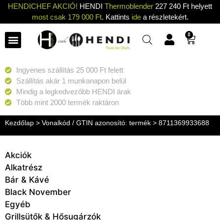
HENDICHEF AKCIÓ!
HENDI
Thermoblender
227 240 Ft helyett
most csak 179 000 Ft
. Kattints
ide
a részletekért.
0
Ingyenes szállítás 25 000 Ft felett
Szállítás akár 1 munkanapon belül
Mindig a legkedvezőbb HENDI árak
Több mint 2000 termék raktáron
Kezdőlap
> Vonalkód / GTIN azonosító: termék > 8711369933688
Akciók
Alkatrész
Bár & Kávé
Black November
Egyéb
Grillsütők & Hősugárzók