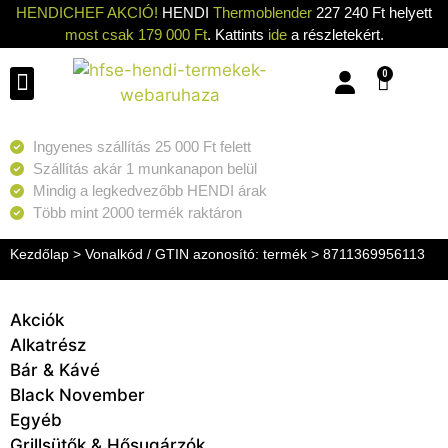
HENDICHEF AKCIÓ!
HENDI
Thermoblender
227 240 Ft helyett
most csak 179 000 Ft
. Kattints
ide
a részletekért.
0
Konyhai eszközök
Konyhai gépek
Hűtők & Fagyasztók
Tisztítás & Tárolás
Grillsütők & Hősugárzók
Ingyenes szállítás 25 000 Ft felett
Szállítás akár 1 munkanapon belül
Mindig a legkedvezőbb HENDI árak
Több mint 2000 termék raktáron
Kezdőlap
> Vonalkód / GTIN azonosító: termék > 8711369956113
Akciók
Alkatrész
Bár & Kávé
Black November
Egyéb
Grillsütők & Hősugárzók