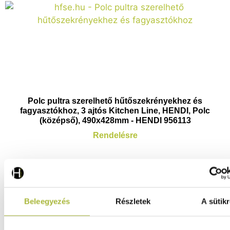
Polc pultra szerelhető hűtőszekrényekhez és
fagyasztókhoz, 3 ajtós Kitchen Line, HENDI, Polc
(középső), 490x428mm - HENDI 956113
Rendelésre
5.450
Ft
(
4.291
Ft
+ ÁFA)
Beleegyezés
Részletek
A sütikr
KOSÁRBA