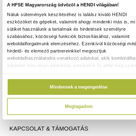
A HFSE Magyarország üdvözöl a HENDI világában!
Náluk sütemények készítéséhez is találsz kiváló HENDI
Ingyenes szállítás 25 000 Ft felett
eszközöket és gépeket, valamint ahogy mindenki más is, mi 
Szállítás akár 1 munkanapon belül
sütiket használunk a tartalmak és hirdetések személyre
Mindig a legkedvezőbb HENDI árak
szabásához, közösségi funkciók biztosításához, valamint
Több mint 2000 termék raktáron
weboldalforgalmunk elemzéséhez. Ezenkívül közösségi méd
hirdető- és elemező partnereinkkel megosztjuk
ELÉRHETŐSÉGEINK
weboldalhasználatodra vonatkozó adatokat, akik kombinálha
adatokat más olyan adatokkal, amelyeket Te adtál meg szá
vagy az általad használt más szolgáltatásokból gyűjtöttek.
06 (1) 770 1100
info@hfse.hu
Mindennek a megengedése
Megtagadom
KAPCSOLAT & TÁMOGATÁS