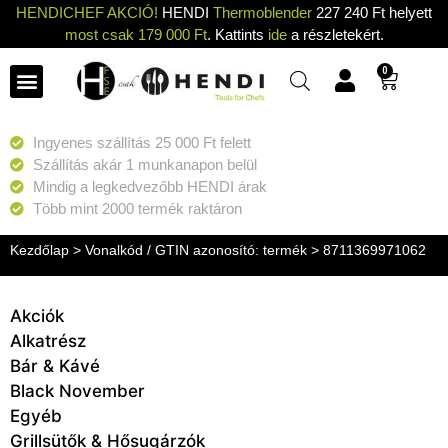
HENDICHEF AKCIÓ!
HENDI
Thermoblender
227 240 Ft helyett
most csak 179 000 Ft
. Kattints
ide
a részletekért.
0
Ingyenes szállítás 25 000 Ft felett
Szállítás akár 1 munkanapon belül
Mindig a legkedvezőbb HENDI árak
Több mint 2000 termék raktáron
Kezdőlap
> Vonalkód / GTIN azonosító: termék > 8711369971062
Akciók
Alkatrész
Bár & Kávé
Black November
Egyéb
Grillsütők & Hősugárzók