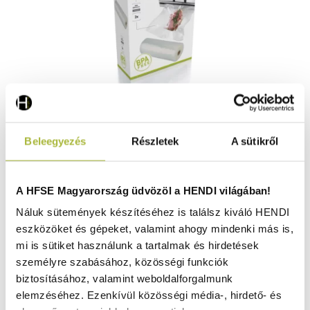
Bordázott vákuum tasakok hengeren – 2 tekercs/
Beleegyezés
Részletek
A sütikről
csomag – 200×6000 mm - HENDI 971062
Raktáron
A HFSE Magyarország üdvözöl a HENDI világában!
Náluk sütemények készítéséhez is találsz kiváló HENDI
eszközöket és gépeket, valamint ahogy mindenki más is,
3.560
Ft
mi is sütiket használunk a tartalmak és hirdetések
(
2.803
Ft
+ ÁFA)
személyre szabásához, közösségi funkciók
biztosításához, valamint weboldalforgalmunk
KOSÁRBA
elemzéséhez. Ezenkívül közösségi média-, hirdető- és