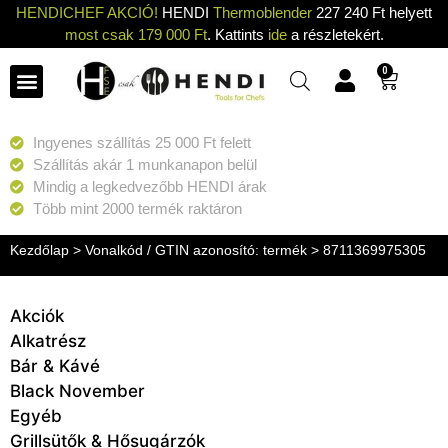
HENDICHEF AKCIÓ!
HENDI
Thermoblender
227 240 Ft helyett
most csak 179 000 Ft
. Kattints
ide
a részletekért.
0
Ingyenes szállítás 25 000 Ft felett
Szállítás akár 1 munkanapon belül
Mindig a legkedvezőbb HENDI árak
Több mint 2000 termék raktáron
Kezdőlap
> Vonalkód / GTIN azonosító: termék > 8711369975305
Akciók
Alkatrész
Bár & Kávé
Black November
Egyéb
Grillsütők & Hősugárzók