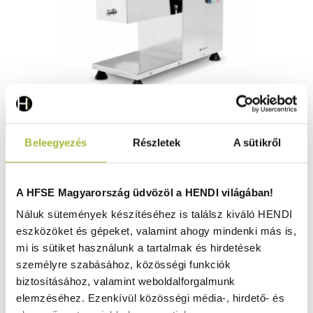
Elektromos rostlazító – 230V / 350W – 465x220x(H)430
Beleegyezés
Részletek
A sütikről
mm - HENDI 975305
Raktáron
A HFSE Magyarország üdvözöl a HENDI világában!
Náluk sütemények készítéséhez is találsz kiváló HENDI
eszközöket és gépeket, valamint ahogy mindenki más is,
276.260
Ft
mi is sütiket használunk a tartalmak és hirdetések
(
217.528
Ft
+ ÁFA)
személyre szabásához, közösségi funkciók
biztosításához, valamint weboldalforgalmunk
KOSÁRBA
elemzéséhez. Ezenkívül közösségi média-, hirdető- és