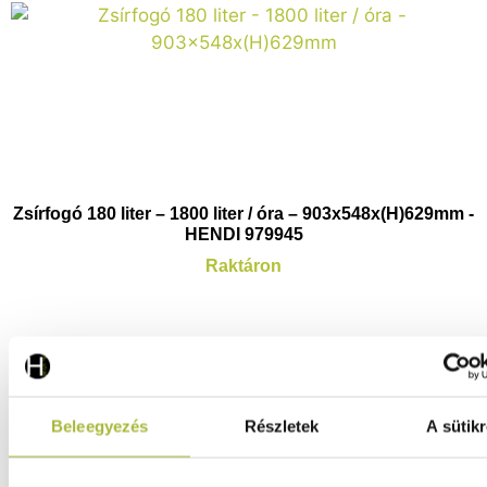
Zsírfogó 180 liter – 1800 liter / óra – 903x548x(H)629mm -
HENDI 979945
Raktáron
359.990
Ft
(
283.457
Ft
+ ÁFA)
Beleegyezés
Részletek
A sütikr
KOSÁRBA