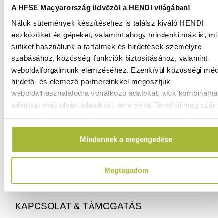
A HFSE Magyarország üdvözöl a HENDI világában!
Náluk sütemények készítéséhez is találsz kiváló HENDI
Ingyenes szállítás 25 000 Ft felett
eszközöket és gépeket, valamint ahogy mindenki más is, mi 
Szállítás akár 1 munkanapon belül
sütiket használunk a tartalmak és hirdetések személyre
Mindig a legkedvezőbb HENDI árak
szabásához, közösségi funkciók biztosításához, valamint
Több mint 2000 termék raktáron
weboldalforgalmunk elemzéséhez. Ezenkívül közösségi méd
hirdető- és elemező partnereinkkel megosztjuk
ELÉRHETŐSÉGEINK
weboldalhasználatodra vonatkozó adatokat, akik kombinálha
adatokat más olyan adatokkal, amelyeket Te adtál meg szá
vagy az általad használt más szolgáltatásokból gyűjtöttek.
06 (1) 770 1100
info@hfse.hu
Mindennek a megengedése
Megtagadom
KAPCSOLAT & TÁMOGATÁS