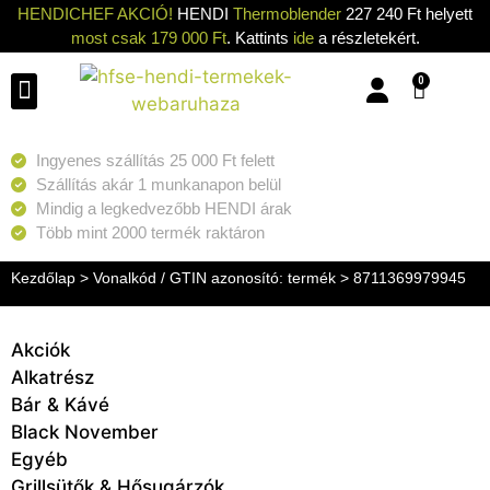
HENDICHEF AKCIÓ!
HENDI
Thermoblender
227 240 Ft helyett
most csak 179 000 Ft
. Kattints
ide
a részletekért.
0
Konyhai eszközök
Konyhai gépek
Hűtők & Fagyasztók
Tisztítás & Tárolás
Grillsütők & Hősugárzók
Ingyenes szállítás 25 000 Ft felett
Szállítás akár 1 munkanapon belül
Mindig a legkedvezőbb HENDI árak
Több mint 2000 termék raktáron
Kezdőlap
> Vonalkód / GTIN azonosító: termék > 8711369979945
Akciók
Alkatrész
Bár & Kávé
Black November
Egyéb
Grillsütők & Hősugárzók