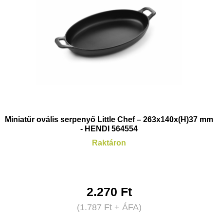
Miniatűr ovális serpenyő Little Chef – 263x140x(H)37 mm
- HENDI 564554
Raktáron
2.270
Ft
(
1.787
Ft
+ ÁFA)