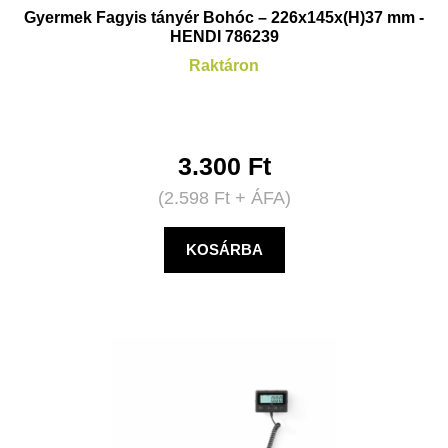
Gyermek Fagyis tányér Bohóc – 226x145x(H)37 mm -
HENDI 786239
Raktáron
3.300
Ft
(
2.598
Ft
+ ÁFA)
KOSÁRBA