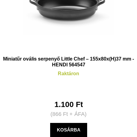
Miniatűr ovális serpenyő Little Chef – 155x80x(H)37 mm -
HENDI 564547
Raktáron
1.100
Ft
(
866
Ft
+ ÁFA)
KOSÁRBA