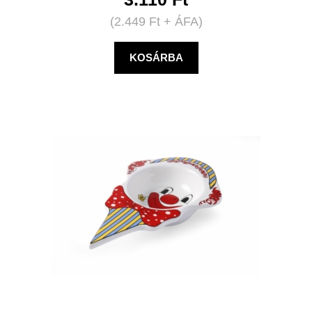
(
2.449
Ft
+ ÁFA)
KOSÁRBA