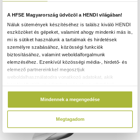
A HFSE Magyarország üdvözöl a HENDI világában!
Náluk sütemények készítéséhez is találsz kiváló HENDI
eszközöket és gépeket, valamint ahogy mindenki más is,
2.490
Ft
mi is sütiket használunk a tartalmak és hirdetések
(
1.961
Ft
+ ÁFA)
személyre szabásához, közösségi funkciók
biztosításához, valamint weboldalforgalmunk
KOSÁRBA
elemzéséhez. Ezenkívül közösségi média-, hirdető- és
elemező partnereinkkel megosztjuk
weboldalhasználatodra vonatkozó adatokat, akik
kombinálhatják az adatokat más olyan adatokkal,
amelyeket Te adtál meg számukra vagy az általad
Mindennek a megengedése
használt más szolgáltatásokból gyűjtöttek.
Megtagadom