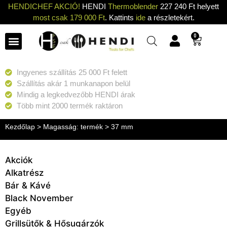
HENDICHEF AKCIÓ!
HENDI
Thermoblender
227 240 Ft helyett
most csak 179 000 Ft
. Kattints
ide
a részletekért.
0
Ingyenes szállítás 25 000 Ft felett
Szállítás akár 1 munkanapon belül
Mindig a legkedvezőbb HENDI árak
Több mint 2000 termék raktáron
Kezdőlap
> Magasság: termék > 37 mm
Akciók
Alkatrész
Bár & Kávé
Black November
Egyéb
Grillsütők & Hősugárzók