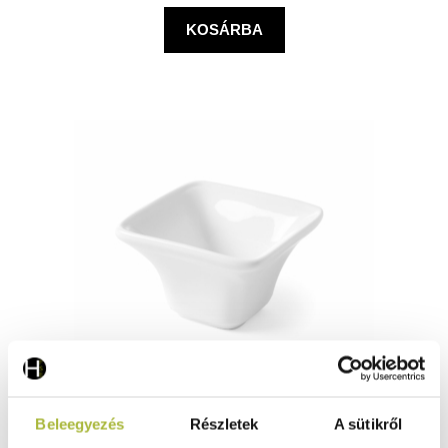
KOSÁRBA
Tapas tál Cuadrado – 59x59x(H)37 mm - HENDI 784419
Beleegyezés
Részletek
A sütikről
Raktáron