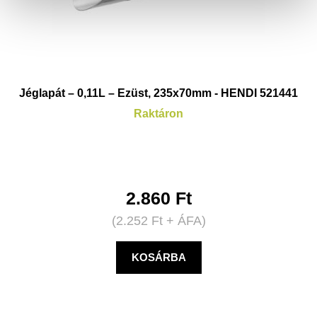
Jéglapát – 0,11L – Ezüst, 235x70mm - HENDI 521441
Raktáron
2.860
Ft
(
2.252
Ft
+ ÁFA)
KOSÁRBA