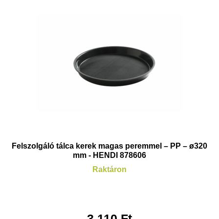
Felszolgáló tálca kerek magas peremmel – PP – ø320
mm - HENDI 878606
Raktáron
3.110
Ft