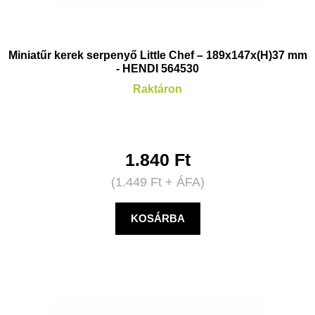
Miniatűr kerek serpenyő Little Chef – 189x147x(H)37 mm
- HENDI 564530
Raktáron
1.840
Ft
(
1.449
Ft
+ ÁFA)
KOSÁRBA