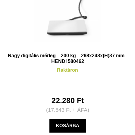
Nagy digitális mérleg – 200 kg – 298x248x(H)37 mm -
HENDI 580462
Raktáron
22.280
Ft
(
17.543
Ft
+ ÁFA)
KOSÁRBA