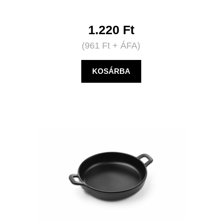
1.220
Ft
(
961
Ft
+ ÁFA)
KOSÁRBA