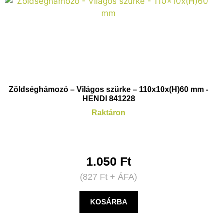
Zöldséghámozó – Világos szürke – 110x10x(H)60 mm -
HENDI 841228
Raktáron
1.050
Ft
(
827
Ft
+ ÁFA)
KOSÁRBA