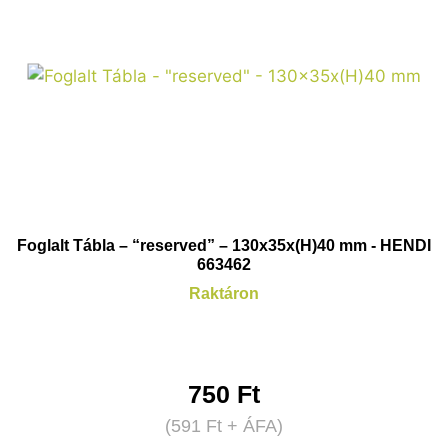
Foglalt Tábla – “reserved” – 130x35x(H)40 mm - HENDI
663462
Raktáron
750
Ft
(
591
Ft
+ ÁFA)