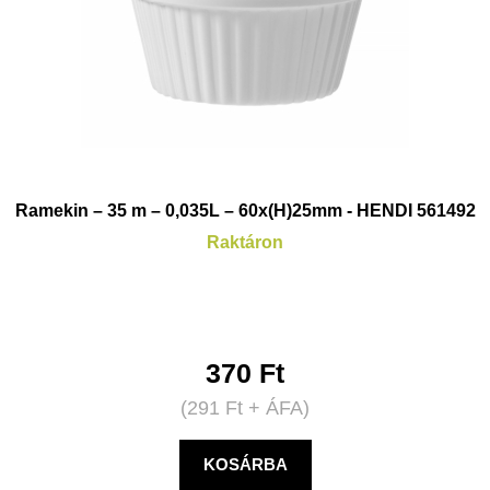
Ramekin – 35 m – 0,035L – 60x(H)25mm - HENDI 561492
Raktáron
370
Ft
(
291
Ft
+ ÁFA)
KOSÁRBA