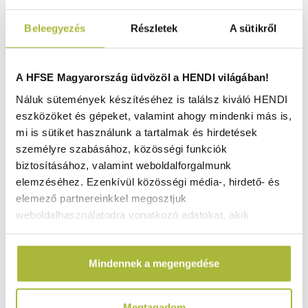
Beleegyezés
Részletek
A sütikről
A HFSE Magyarország üdvözöl a HENDI világában!
Náluk sütemények készítéséhez is találsz kiváló HENDI
eszközöket és gépeket, valamint ahogy mindenki más is,
mi is sütiket használunk a tartalmak és hirdetések
személyre szabásához, közösségi funkciók
biztosításához, valamint weboldalforgalmunk
elemzéséhez. Ezenkívül közösségi média-, hirdető- és
elemező partnereinkkel megosztjuk
Szószos merőkanál – Fekete – 0.04 L – L 180 mm -
weboldalhasználatodra vonatkozó adatokat, akik
HENDI 563649
kombinálhatják az adatokat más olyan adatokkal,
Raktáron
amelyeket Te adtál meg számukra vagy az általad
Mindennek a megengedése
használt más szolgáltatásokból gyűjtöttek.
770
Ft
Megtagadom