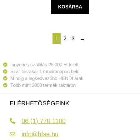
KOSÁRBA
1
2
3
→
Ingyenes szállítás 25 000 Ft felett
Szállítás akár 1 munkanapon belül
Mindig a legkedvezőbb HENDI árak
Több mint 2000 termék raktáron
ELÉRHETŐSÉGEINK
06 (1) 770 1100
info@hfse.hu