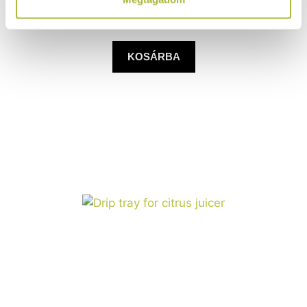
(
606
Ft
+ ÁFA)
KOSÁRBA