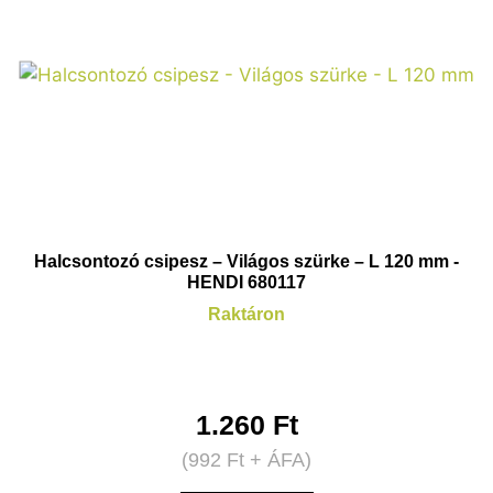
Halcsontozó csipesz – Világos szürke – L 120 mm -
HENDI 680117
Raktáron
1.260
Ft
(
992
Ft
+ ÁFA)