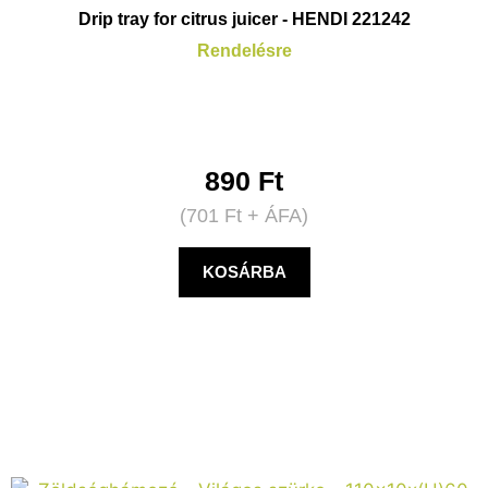
Drip tray for citrus juicer - HENDI 221242
Rendelésre
890
Ft
(
701
Ft
+ ÁFA)
KOSÁRBA