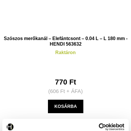
Szószos merőkanál – Elefántcsont – 0.04 L – L 180 mm -
HENDI 563632
Raktáron
770
Ft
(
606
Ft
+ ÁFA)
KOSÁRBA