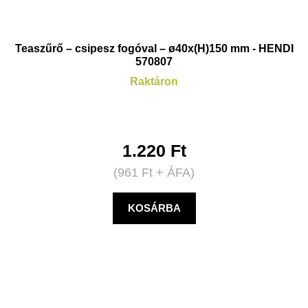
Teaszűrő – csipesz fogóval – ø40x(H)150 mm - HENDI
570807
Raktáron
1.220
Ft
(
961
Ft
+ ÁFA)
KOSÁRBA