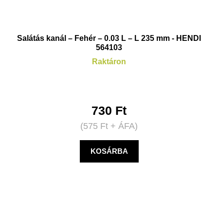
Salátás kanál – Fehér – 0.03 L – L 235 mm - HENDI
564103
Raktáron
730
Ft
(
575
Ft
+ ÁFA)
KOSÁRBA