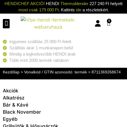
HENDICHEF AKCIÓ!
HENDI
Thermoblender
227 240 Ft helyett
most csak 179 000 Ft
. Kattints
ide
a részletekért.
0
Konyhai eszközök
Konyhai gépek
Hűtők & Fagyasztók
Tisztítás & Tárolás
Grillsütők & Hősugárzók
Ingyenes szállítás 25 000 Ft felett
Szállítás akár 1 munkanapon belül
Mindig a legkedvezőbb HENDI árak
Több mint 2000 termék raktáron
Kezdőlap
> Vonalkód / GTIN azonosító: termék > 8711369268674
Akciók
Alkatrész
Bár & Kávé
Black November
Egyéb
Grillsütők & Hősugárzók