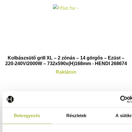
Kolbászsütő grill XL – 2 zónás – 14 görgős – Ezüst –
220-240V/2000W – 732x590x(H)168mm - HENDI 268674
Raktáron
303.750
Ft
(
239.173
Ft
+ ÁFA)
Beleegyezés
Részletek
A sütikr
KOSÁRBA