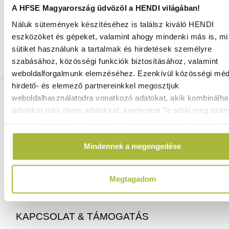
A HFSE Magyarország üdvözöl a HENDI világában!
Náluk sütemények készítéséhez is találsz kiváló HENDI
Ingyenes szállítás 25 000 Ft felett
eszközöket és gépeket, valamint ahogy mindenki más is, mi 
Szállítás akár 1 munkanapon belül
sütiket használunk a tartalmak és hirdetések személyre
Mindig a legkedvezőbb HENDI árak
szabásához, közösségi funkciók biztosításához, valamint
Több mint 2000 termék raktáron
weboldalforgalmunk elemzéséhez. Ezenkívül közösségi méd
hirdető- és elemező partnereinkkel megosztjuk
ELÉRHETŐSÉGEINK
weboldalhasználatodra vonatkozó adatokat, akik kombinálha
adatokat más olyan adatokkal, amelyeket Te adtál meg szá
vagy az általad használt más szolgáltatásokból gyűjtöttek.
06 (1) 770 1100
info@hfse.hu
Mindennek a megengedése
Megtagadom
KAPCSOLAT & TÁMOGATÁS