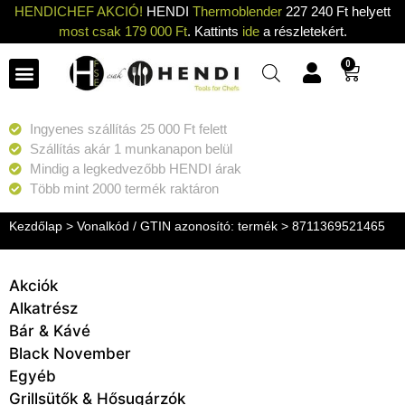
HENDICHEF AKCIÓ!
HENDI
Thermoblender
227 240 Ft helyett
most csak 179 000 Ft
. Kattints
ide
a részletekért.
0
Ingyenes szállítás 25 000 Ft felett
Szállítás akár 1 munkanapon belül
Mindig a legkedvezőbb HENDI árak
Több mint 2000 termék raktáron
Kezdőlap
> Vonalkód / GTIN azonosító: termék > 8711369521465
Akciók
Alkatrész
Bár & Kávé
Black November
Egyéb
Grillsütők & Hősugárzók