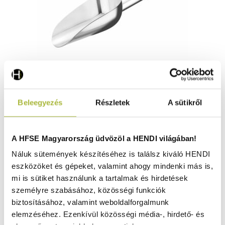
Jéglapát – 0,36L – Ezüst – 335x100mm - HENDI 521465
Beleegyezés
Részletek
A sütikről
Raktáron
A HFSE Magyarország üdvözöl a HENDI világában!
Náluk sütemények készítéséhez is találsz kiváló HENDI
eszközöket és gépeket, valamint ahogy mindenki más is,
5.600
Ft
mi is sütiket használunk a tartalmak és hirdetések
(
4.409
Ft
+ ÁFA)
személyre szabásához, közösségi funkciók
biztosításához, valamint weboldalforgalmunk
KOSÁRBA
elemzéséhez. Ezenkívül közösségi média-, hirdető- és